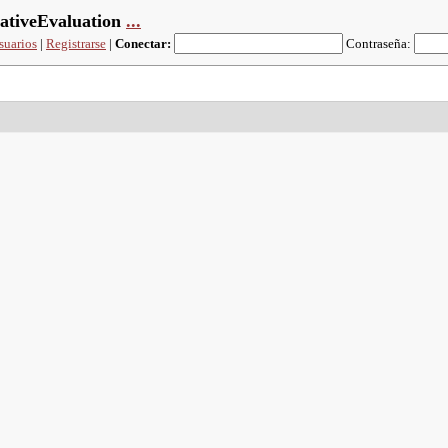
tiveEvaluation
...
suarios
|
Registrarse
|
Conectar:
Contraseña: