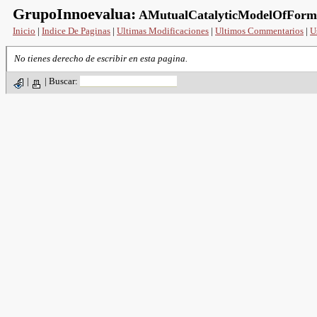
GrupoInnoevalua:
AMutualCatalyticModelOfForma
Inicio
|
Indice De Paginas
|
Ultimas Modificaciones
|
Ultimos Commentarios
|
U
No tienes derecho de escribir en esta pagina.
|
|
Buscar: