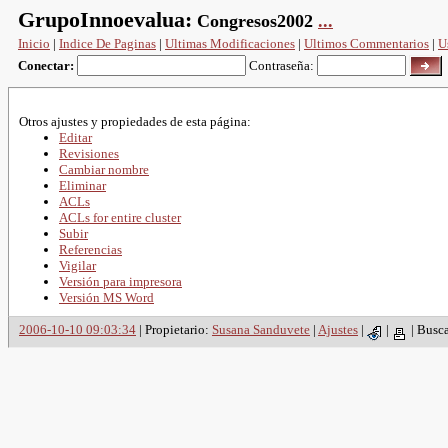
GrupoInnoevalua:
Congresos2002
...
Inicio
|
Indice De Paginas
|
Ultimas Modificaciones
|
Ultimos Commentarios
|
U
Conectar:
Contraseña:
Otros ajustes y propiedades de esta página:
Editar
Revisiones
Cambiar nombre
Eliminar
ACLs
ACLs for entire cluster
Subir
Referencias
Vigilar
Versión para impresora
Versión MS Word
2006-10-10 09:03:34
| Propietario:
Susana Sanduvete
|
Ajustes
|
|
|
Busc