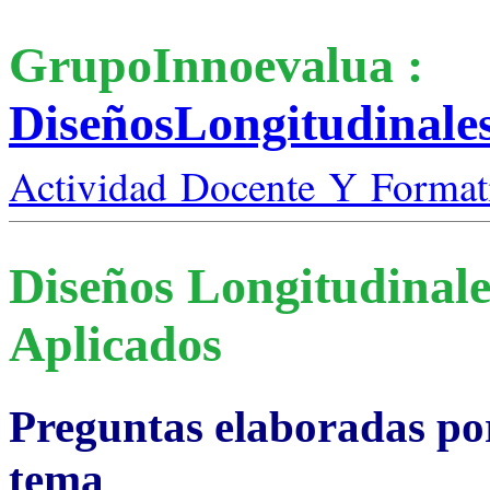
GrupoInnoevalua :
DiseñosLongitudinale
Actividad Docente Y Format
Diseños Longitudinale
Aplicados
Preguntas elaboradas po
tema