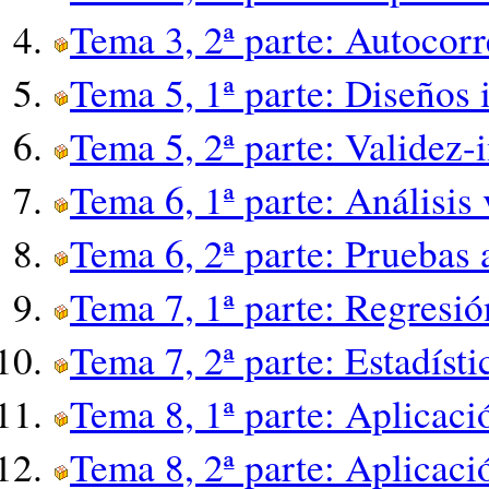
Tema 3, 2ª parte: Autocorr
Tema 5, 1ª parte: Diseños i
Tema 5, 2ª parte:
Validez-
Tema 6, 1ª parte: Análisis 
Tema 6, 2ª parte: Pruebas 
Tema 7, 1ª parte: Regresió
Tema 7, 2ª parte: Estadíst
Tema 8, 1ª parte: Aplicac
Tema 8, 2ª parte: Aplicac