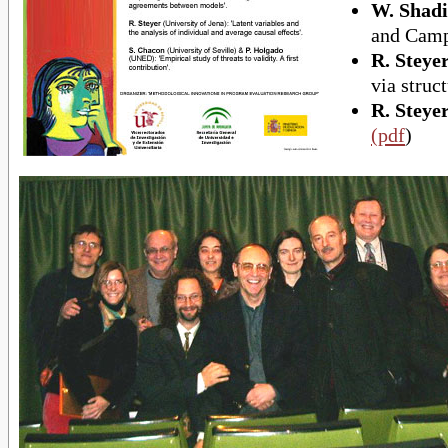
W. Shadi
and Camp
R. Steye
via struc
R. Steye
(pdf
)