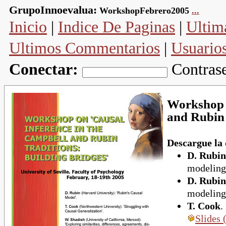
GrupoInnoevalua:
WorkshopFebrero2005
...
Inicio
|
Indice De Paginas
|
Ultim
Ultimos Commentarios
|
Usuario
Conectar:
Contras
Workshop o
and Rubin 
Descargue la
D. Rubin
modeling
D. Rubin
modeling
T. Cook
.
Slides 