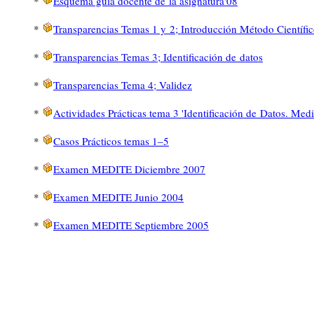
*
Esquema guía docente de la asignatura'08
*
Transparencias Temas 1 y 2; Introducción Método Científic
*
Transparencias Temas 3; Identificación de datos
*
Transparencias Tema 4; Validez
*
Actividades Prácticas tema 3 'Identificación de Datos. Medi
*
Casos Prácticos temas
1–5
*
Examen MEDITE Diciembre 2007
*
Examen MEDITE Junio 2004
*
Examen MEDITE Septiembre 2005