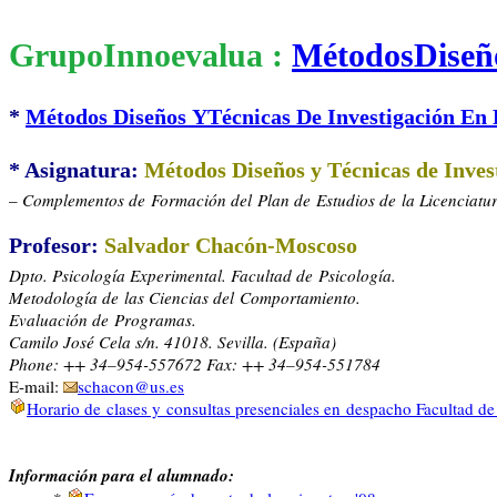
GrupoInnoevalua :
MétodosDiseñ
*
Métodos Diseños YTécnicas De Investigación En 
* Asignatura:
Métodos Diseños y Técnicas de Inves
–
Complementos de Formación del Plan de Estudios de la Licenciatur
Profesor:
Salvador
Chacón-Moscoso
Dpto. Psicología Experimental. Facultad de Psicología.
Metodología de las Ciencias del Comportamiento.
Evaluación de Programas.
Camilo José Cela s/n. 41018. Sevilla. (España)
Phone: ++
34–954
-557672
Fax: ++
34–954
-551784
E-mail
:
schacon@us.es
Horario de clases y consultas presenciales en despacho Facultad de
Información para el alumnado: