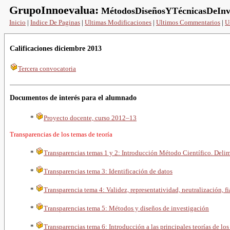
GrupoInnoevalua:
MétodosDiseñosYTécnicasDeInve
Inicio
|
Indice De Paginas
|
Ultimas Modificaciones
|
Ultimos Commentarios
|
U
Calificaciones diciembre 2013
Tercera convocatoria
Documentos de interés para el alumnado
*
Proyecto docente, curso
2012–13
Transparencias de los temas de teoría
*
Transparencias temas 1 y 2: Introducción Método Científico. Delim
*
Transparencias tema 3: Identificación de datos
*
Transparencia tema 4: Validez, representatividad, neutralización, f
*
Transparencias tema 5: Métodos y diseños de investigación
*
Transparencias tema 6: Introducción a las principales teorías de los 