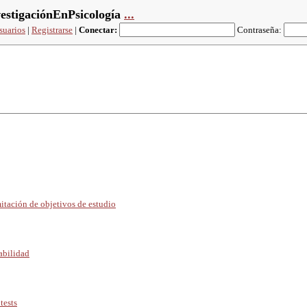
stigaciónEnPsicología
...
suarios
|
Registrarse
|
Conectar:
Contraseña:
itación de objetivos de estudio
iabilidad
tests