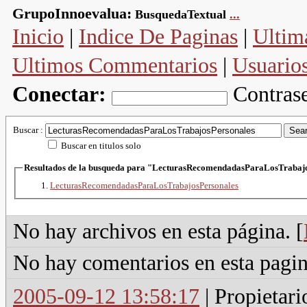
GrupoInnoevalua:
BusquedaTextual
...
Inicio
|
Indice De Paginas
|
Ultim
Ultimos Commentarios
|
Usuario
Conectar:
Contras
Buscar :
Buscar en titulos solo
Resultados de la busqueda para "LecturasRecomendadasParaLo
LecturasRecomendadasParaLosTrabajosPersonales
No hay archivos en esta página. [
No hay comentarios en esta pagin
2005-09-12 13:58:17
| Propietari