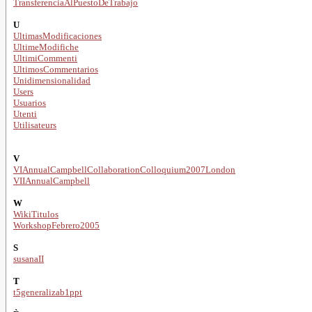
TransferenciaAlPuestoDeTrabajo
U
UltimasModificaciones
UltimeModifiche
UltimiCommenti
UltimosCommentarios
Unidimensionalidad
Users
Usuarios
Utenti
Utilisateurs
V
VIAnnualCampbellCollaborationColloquium2007London
VIIAnnualCampbell
W
WikiTitulos
WorkshopFebrero2005
S
susanaII
T
t5generalizab1ppt