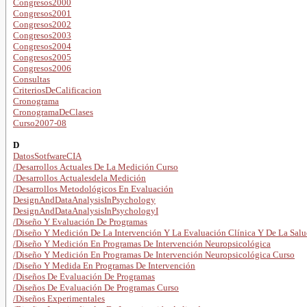
Congresos2000
Congresos2001
Congresos2002
Congresos2003
Congresos2004
Congresos2005
Congresos2006
Consultas
CriteriosDeCalificacion
Cronograma
CronogramaDeClases
Curso2007-08
D
DatosSotfwareCIA
/Desarrollos Actuales De La Medición Curso
/Desarrollos Actualesdela Medición
/Desarrollos Metodológicos En Evaluación
DesignAndDataAnalysisInPsychology
DesignAndDataAnalysisInPsychologyI
/Diseño Y Evaluación De Programas
/Diseño Y Medición De La Intervención Y La Evaluación Clínica Y De La Sal
/Diseño Y Medición En Programas De Intervención Neuropsicológica
/Diseño Y Medición En Programas De Intervención Neuropsicológica Curso
/Diseño Y Medida En Programas De Intervención
/Diseños De Evaluación De Programas
/Diseños De Evaluación De Programas Curso
/Diseños Experimentales