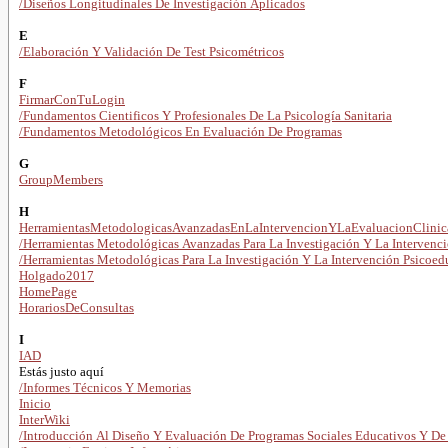
/Diseños Longitudinales De Investigación Aplicados
E
/Elaboración Y Validación De Test Psicométricos
F
FirmarConTuLogin
/Fundamentos Cientificos Y Profesionales De La Psicología Sanitaria
/Fundamentos Metodológicos En Evaluación De Programas
G
GroupMembers
H
HerramientasMetodologicasAvanzadasEnLaIntervencionYLaEvaluacionClini
/Herramientas Metodológicas Avanzadas Para La Investigación Y La Intervenc
/Herramientas Metodológicas Para La Investigación Y La Intervención Psicoed
Holgado2017
HomePage
HorariosDeConsultas
I
IAD
Estás justo aquí
/Informes Técnicos Y Memorias
Inicio
InterWiki
/Introducción Al Diseño Y Evaluación De Programas Sociales Educativos Y De