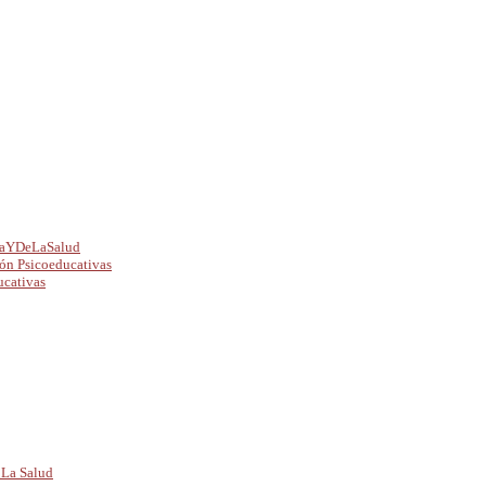
caYDeLaSalud
ión Psicoeducativas
ucativas
 La Salud