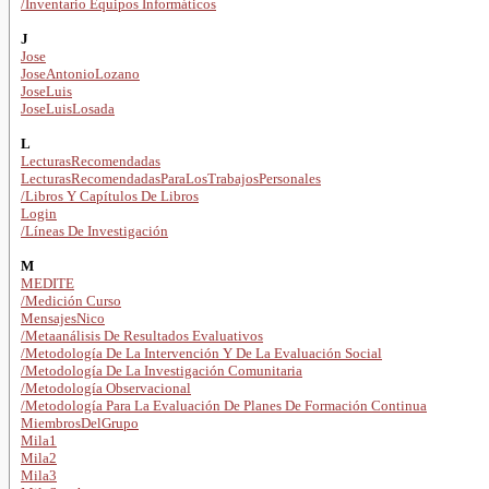
/Inventario Equipos Informáticos
J
Jose
JoseAntonioLozano
JoseLuis
JoseLuisLosada
L
LecturasRecomendadas
LecturasRecomendadasParaLosTrabajosPersonales
/Libros Y Capítulos De Libros
Login
/Líneas De Investigación
M
MEDITE
/Medición Curso
MensajesNico
/Metaanálisis De Resultados Evaluativos
/Metodología De La Intervención Y De La Evaluación Social
/Metodología De La Investigación Comunitaria
/Metodología Observacional
/Metodología Para La Evaluación De Planes De Formación Continua
MiembrosDelGrupo
Mila1
Mila2
Mila3