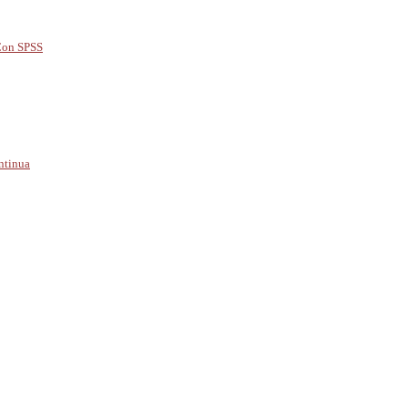
 Con SPSS
ntinua