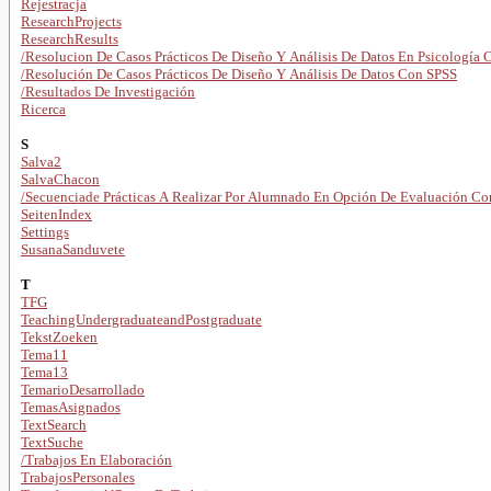
Rejestracja
ResearchProjects
ResearchResults
/Resolucion De Casos Prácticos De Diseño Y Análisis De Datos En Psicología
/Resolución De Casos Prácticos De Diseño Y Análisis De Datos Con SPSS
/Resultados De Investigación
Ricerca
S
Salva2
SalvaChacon
/Secuenciade Prácticas A Realizar Por Alumnado En Opción De Evaluación Co
SeitenIndex
Settings
SusanaSanduvete
T
TFG
TeachingUndergraduateandPostgraduate
TekstZoeken
Tema11
Tema13
TemarioDesarrollado
TemasAsignados
TextSearch
TextSuche
/Trabajos En Elaboración
TrabajosPersonales