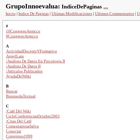
GrupoInnoevalua:
IndiceDePaginas
...
Inicio
|
Indice De Paginas
|
Ultimas Modificaciones
|
Ultimos Commentarios
|
U
#
10CongresoAemcco
9CongresoAemcco
A
ActividadDocenteYFormativa
AngelLara
/Análisis De Datos En Psicología II
/Análisis De Datos II
/Artículos Publicados
AyudaDelWiki
B
Buscar
BusquedaTextual
C
/Café Del Wiki
CicloConferenciasOctubre2003
/Citas Del Café
ComentariosaSalva
Conectar
Congresos1999