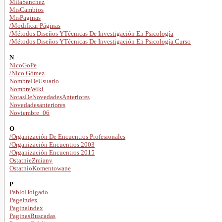
MilaSanchez
MisCambios
MisPaginas
/Modificar Páginas
/Métodos Diseños YTécnicas De Investigación En Psicología
/Métodos Diseños YTécnicas De Investigación En Psicología Curso
N
NicoGoPe
/Nico Gómez
NombreDeUsuario
NombreWiki
NotasDeNovedadesAnteriores
Novedadesanteriores
Noviembre_06
O
/Organización De Encuentros Profesionales
/Organización Encuentros 2003
/Organización Encuentros 2015
OstatnieZmiany
OstatnioKomentowane
P
PabloHolgado
PageIndex
PaginaIndex
PaginasBuscadas