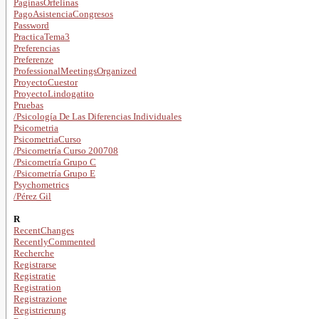
PaginasOrfelinas
PagoAsistenciaCongresos
Password
PracticaTema3
Preferencias
Preferenze
ProfessionalMeetingsOrganized
ProyectoCuestor
ProyectoLindogatito
Pruebas
/Psicología De Las Diferencias Individuales
Psicometria
PsicometriaCurso
/Psicometría Curso 200708
/Psicometría Grupo C
/Psicometría Grupo E
Psychometrics
/Pérez Gil
R
RecentChanges
RecentlyCommented
Recherche
Registrarse
Registratie
Registration
Registrazione
Registrierung