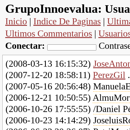
GrupoInnoevalua:
Usua
Inicio
|
Indice De Paginas
|
Ultim
Ultimos Commentarios
|
Usuario
Conectar:
Contras
(
2008-03-13 16:15:32)
JoseAnto
(
2007-12-20 18:58:11)
PerezGil
.
(
2007-05-16 20:56:48)
ManuelaE
(
2006-12-21 10:50:55)
AlmuMor
(
2006-10-26 17:55:55)
/Daniel P
(
2006-10-23 14:14:29)
JoseluisR