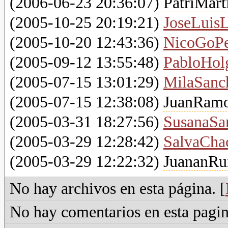
(
2006-06-23 20:36:07)
PatriMart
(
2005-10-25 20:19:21)
JoseLuis
(
2005-10-20 12:43:36)
NicoGoP
(
2005-09-12 13:55:48)
PabloHol
(
2005-07-15 13:01:29)
MilaSanc
(
2005-07-15 12:38:08)
JuanRam
(
2005-03-31 18:27:56)
SusanaSa
(
2005-03-29 12:28:42)
SalvaCha
(
2005-03-29 12:22:32)
JuananRu
No hay archivos en esta página. [
No hay comentarios en esta pagin