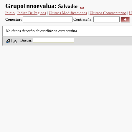
GrupoInnoevalua:
Salvador
...
Inicio
|
Indice De Paginas
|
Ultimas Modificaciones
|
Ultimos Commentarios
|
U
Conectar:
Contraseña:
No tienes derecho de escribir en esta pagina.
|
|
Buscar: