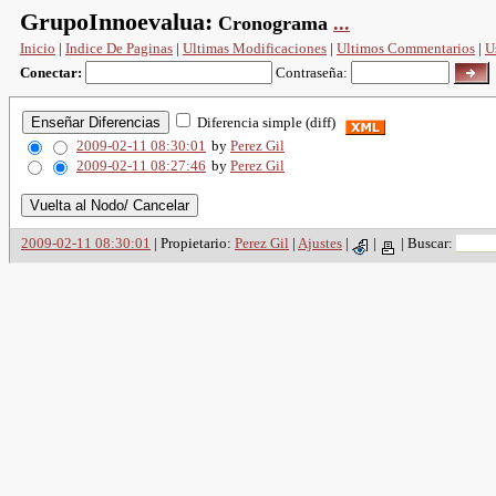
GrupoInnoevalua:
Cronograma
...
Inicio
|
Indice De Paginas
|
Ultimas Modificaciones
|
Ultimos Commentarios
|
U
Conectar:
Contraseña:
Diferencia simple (diff)
2009-02-11 08:30:01
by
Perez Gil
2009-02-11 08:27:46
by
Perez Gil
2009-02-11 08:30:01
| Propietario:
Perez Gil
|
Ajustes
|
|
|
Buscar: