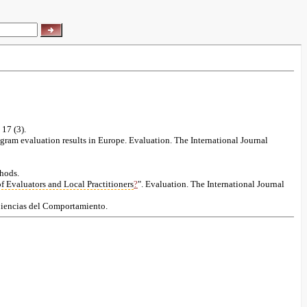
 17 (3).
gram evaluation results in Europe. Evaluation. The International Journal
hods.
 Evaluators and Local Practitioners
?
". Evaluation. The International Journal
Ciencias del Comportamiento.