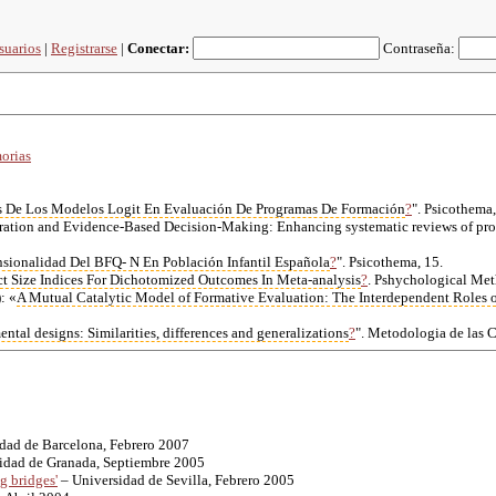
suarios
|
Registrarse
|
Conectar:
Contraseña:
orias
s De Los Modelos Logit En Evaluación De Programas De Formación
?
". Psicothema,
oration and
Evidence-Based
Decision-Making
: Enhancing systematic reviews of pro
sionalidad Del BFQ- N En Población Infantil Española
?
". Psicothema, 15.
ct Size Indices For Dichotomized Outcomes In Meta-analysis
?
. Pshychological Met
: «
A Mutual Catalytic Model of Formative Evaluation: The Interdependent Roles of
ental
designs: Similarities, differences and generalizations
?
". Metodologia de las 
dad de Barcelona, Febrero 2007
idad de Granada, Septiembre 2005
g bridges'
– Universidad de Sevilla, Febrero 2005