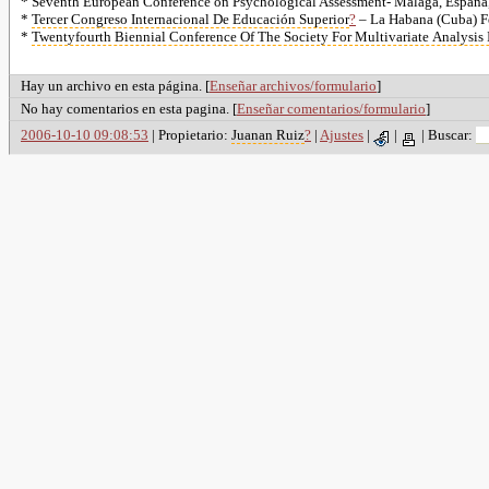
* Seventh European Conference on Psychological Assessment- Málaga, España,
*
Tercer Congreso Internacional De Educación Superior
?
– La Habana (Cuba) F
*
Twentyfourth Biennial Conference Of The Society For Multivariate Analysis 
Hay un archivo en esta página. [
Enseñar archivos/formulario
]
No hay comentarios en esta pagina. [
Enseñar comentarios/formulario
]
2006-10-10 09:08:53
| Propietario:
Juanan Ruiz
?
|
Ajustes
|
|
|
Buscar: