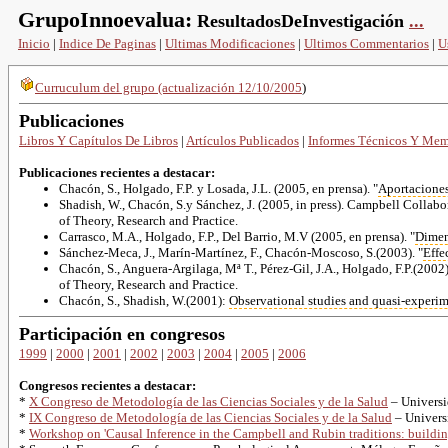
GrupoInnoevalua:
ResultadosDeInvestigación
...
Inicio
|
Indice De Paginas
|
Ultimas Modificaciones
|
Ultimos Commentarios
|
U
Curruculum del grupo (actualización 12/10/2005
)
Publicaciones
Libros Y Capítulos De Libros
|
Artículos Publicados
|
Informes Técnicos Y Mem
Publicaciones recientes a destacar:
Chacón, S., Holgado, F.P. y Losada, J.L. (2005, en prensa). "
Aportacione
Shadish, W., Chacón, S.y Sánchez, J. (2005, in press). Campbell Collab
of Theory, Research and Practice.
Carrasco, M.A., Holgado, F.P., Del Barrio, M.V (2005, en prensa). "
Dimen
Sánchez-Meca
, J.,
Marín-Martínez
, F.,
Chacón-Moscoso
, S.(2003). "
Effe
Chacón, S.,
Anguera-Argilaga
, Mª T.,
Pérez-Gil
, J.A., Holgado, F.P.(2002)
of Theory, Research and Practice.
Chacón, S., Shadish, W.(2001):
Observational studies and
quasi-experim
Participación en congresos
1999
|
2000
|
2001
|
2002
|
2003
|
2004
|
2005
|
2006
Congresos recientes a destacar:
*
X Congreso de Metodología de las Ciencias Sociales y de la Salud
– Universi
*
IX Congreso de Metodología de las Ciencias Sociales y de la Salud
– Univers
*
Workshop on 'Causal Inference in the Campbell and Rubin traditions: buildin