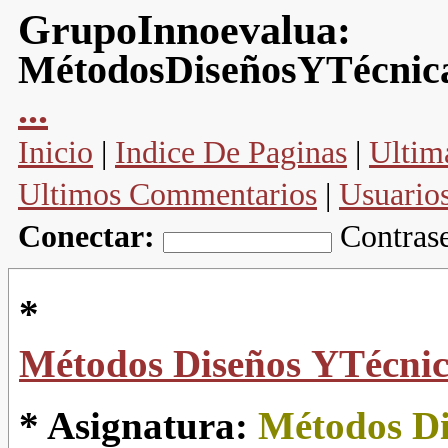
GrupoInnoevalua:
MétodosDiseñosYTécnica
...
Inicio
|
Indice De Paginas
|
Ultim
Ultimos Commentarios
|
Usuario
Conectar:
Contras
*
Métodos Diseños YTécnica
* Asignatura:
Métodos Di